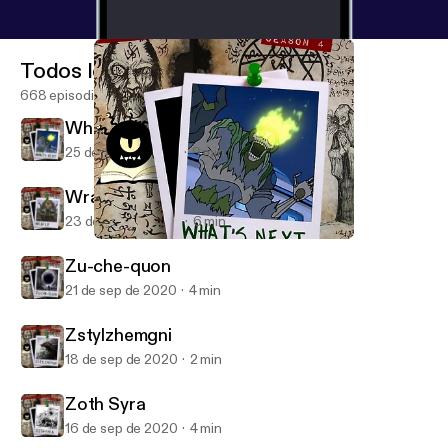
Todos los episodios
668 episodios
What's Next
25 de sep de 2020
9 min
Wrap Up
23 de sep de 2020
6 min
What's Next
Monster in My Podcast
Zu-che-quon
21 de sep de 2020
4 min
Zstylzhemgni
18 de sep de 2020
2 min
Zoth Syra
16 de sep de 2020
4 min