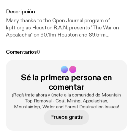
Descripción
Many thanks to the Open Journal program of
kpft.org as Houston R.A.N. presents "The War on
Appalachia" on 90.1fm Houston and 89.5fm
Galveston or kpft.org on the world wide web on July
21st, 2008. Learn a little from guest speakers Ed
Comentarios
0
Wiley of Pennies of Promise and Chuck Nelson and
Maria Gunnoe of Ohio Valley Environmental
Coalition We will be talking about the hidden war on
Sé la primera persona en
the people and mountains of Appalachia.
comentar
¡Regístrate ahora y únete a la comunidad de Mountain
Top Removal - Coal, Mining, Appalachian,
Mountaintop, Water and Forest Destruction Issues!
Prueba gratis