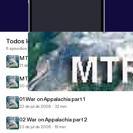
Todos los episodios
8 episodios
MTR News: September 2008
21 de sep de 2008
40 min
MTR News: July 2008
30 de jul de 2008
40 min
02 War on Appalachia part 2
Mountain Top Removal - Coal, Mining, Appalachian, Mountaintop
01 War on Appalachia part 1
23 de jul de 2008
32 min
02 War on Appalachia part 2
23 de jul de 2008
19 min