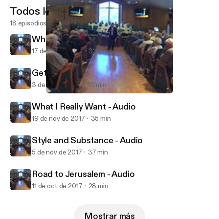
Todos los episodios
18 episodios
Why God Needs Christmas - Audio
17 de dic de 2017
31 min
Getting what You Wanted - Audio
3 de dic de 2017
35 min
What I Really Want - Audio
Munds Park Community Church
What I Really Want - Audio
19 de nov de 2017
35 min
Style and Substance - Audio
5 de nov de 2017
37 min
Road to Jerusalem - Audio
11 de oct de 2017
28 min
Mostrar más