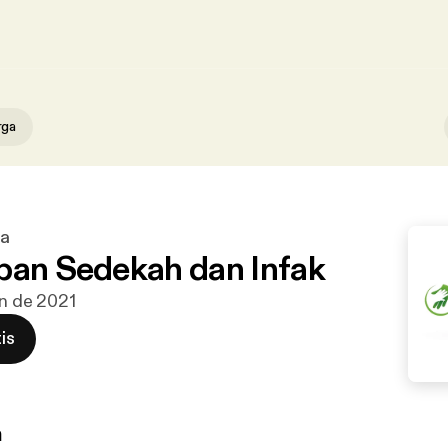
rga
ga
ban Sedekah dan Infak
un de 2021
is
n