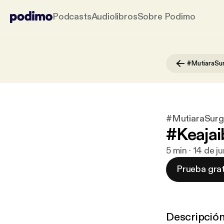
Podcasts
Audiolibros
Sobre Podimo
#MutiaraSu
#MutiaraSur
#Keajai
5 min · 14 de j
Prueba grat
Descripció