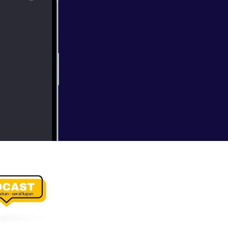
., M.Pd.
alaihi wa sallam