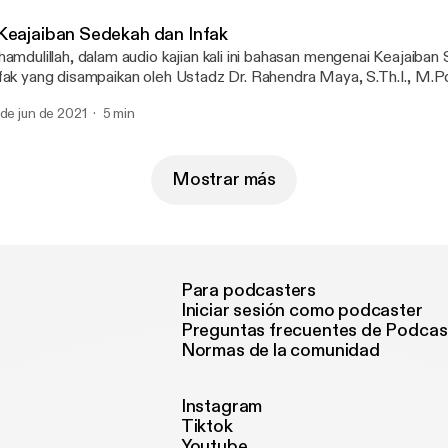
 Official --- Send in a voice message:
tps://podcasters.spotify.com/pod/show/mutiara-surga/message
Keajaiban Sedekah dan Infak
hamdulillah, dalam audio kajian kali ini bahasan mengenai Keajaiba
fak yang disampaikan oleh Ustadz Dr. Rahendra Maya, S.Th.I., M.Pd
ri kemudahan untuk kita serta diberikan Taufik dan HidayahNya aamiin.. Jangan
 de jun de 2021
5 min
naikan Sedekah dikala sempit atau sedang banyak nikmat. In syaa 
h tambah rezeki kita aamiin --- Send in a voice message:
tps://podcasters.spotify.com/pod/show/mutiara-surga/message
Mostrar más
Para podcasters
Iniciar sesión como podcaster
Preguntas frecuentes de Podcas
Normas de la comunidad
Instagram
Tiktok
Youtube