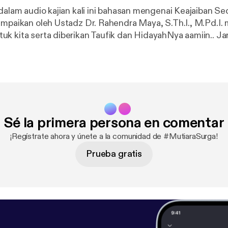
 dalam audio kajian kali ini bahasan mengenai Keajaiban S
ampaikan oleh Ustadz Dr. Rahendra Maya, S.Th.I., M.Pd.I. 
kita serta diberikan Taufik dan HidayahNya aamiin.. Jangan Lupa
ah dikala sempit atau sedang banyak nikmat. In syaa all
Alloh tambah rezeki kita aamiin --- Send in a voice message:
https://podc
/mutiara-surga/message
Sé la primera persona en comentar
¡Regístrate ahora y únete a la comunidad de #MutiaraSurga!
Prueba gratis