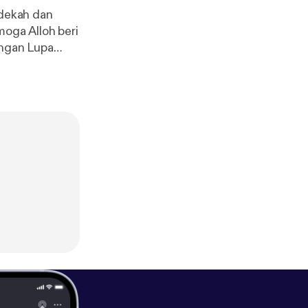
edekah dan
moga Alloh beri
aoh denganya
asters.spotify.