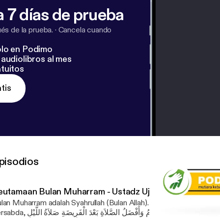
 7 días de prueba
s de la prueba.
·
Cancela cuando
lo en Podimo
audiolibros al mes
tuitos
tis
pisodios
eutamaan Bulan Muharram - Ustadz Ujang Andi Yusuf, Lc
lan Muharram adalah Syahrullah (Bulan Allah). Rasulullah shallallahu ’
أَفْضَلُ الصِّيَامِ بَعْدَ رَمَضَانَ شَهْرُ اللَّهِ الْمُحَرَّمُ وَأَفْضَلُ الصَّلاَةِ بَعْدَ الْفَرِيضَ