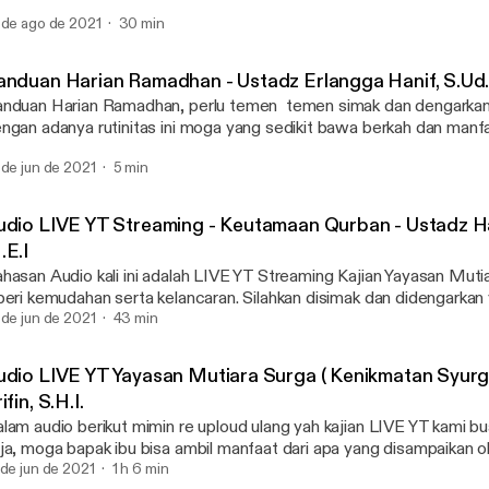
uasa yang paling utama setelah (puasa) Ramadhan adalah puasa pa
 de ago de 2021
30 min
ulan Allah) yaitu Muharram. Sementara shalat yang paling utama set
#Keajaiban Sedekah dan I
alah shalat malam.” (HR. Muslim no. 2812). Bulan Muharram betul-
#MutiaraSurga
rena disebut syahrullah yaitu bulan Allah, dengan disandarkan pada l
anduan Harian Ramadhan - Ustadz Erlangga Hanif, S.Ud
lah. Karena disandarkannya bulan ini pada lafazh jalalah Allah, inila
nduan Harian Ramadhan, perlu temen temen simak dan dengarkan
agungan dan keistimewaannya. [Tuhfatul Ahwadzi, Al Mubarakfuri, 3/3
ngan adanya rutinitas ini moga yang sedikit bawa berkah dan manf
mak audio kami berikut, in syaa allah berkah dan beri banyak manfaat aamiin
endengarkan yah. terimakasih. --- Send in a voice message:
 a voice message: https://podcasters.spotify.com/pod/show/muti
 de jun de 2021
5 min
tps://podcasters.spotify.com/pod/show/mutiara-surga/message
urga/message
udio LIVE YT Streaming - Keutamaan Qurban - Ustadz Ha
.E.I
hasan Audio kali ini adalah LIVE YT Streaming Kajian Yayasan Mut
beri kemudahan serta kelancaran. Silahkan disimak dan didengarkan yah :) --- 
voice message: https://podcasters.spotify.com/pod/show/mutia
 de jun de 2021
43 min
udio LIVE YT Yayasan Mutiara Surga ( Kenikmatan Syurga
ifin, S.H.I.
lam audio berikut mimin re uploud ulang yah kajian LIVE YT kami b
ja, moga bapak ibu bisa ambil manfaat dari apa yang disampaikan o
ri berkah aamiin. Selengkapnya, bisa simak juga di Channel Youtube kami yah
 de jun de 2021
1 h 6 min