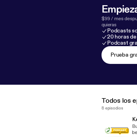
Empieza
$99 / mes despué
quieras
Podcasts so
20 horas de 
Podcast gra
Prueba gra
Todos los e
8 episodios
K
Bu
bersabda, ةِ صَلاَةُ اللَّيْلِ