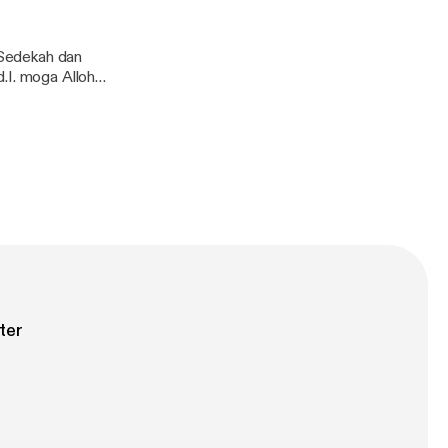
n Sedekah dan
.I. moga Alloh
 Lupa
allaoh denganya
ter