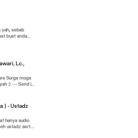
da syahrullah
elah shalat wajib
nfak
betul istimewa
afazh jalalah
.
h yang menunjukkan
 yah, sebab
68]. Yuk,
aat buat anda
 --- Send
ara-
wari, Lc.,
iara Surga moga
Send in
ra-surga/message
 ) - Ustadz
uat hanya audio
leh ustadz serta