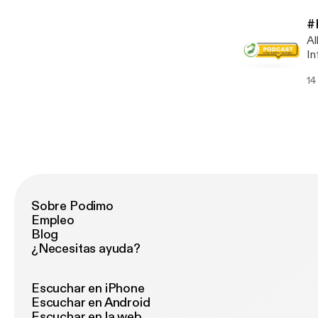
Yamusa
ht
#
Al
In
be
14
Tu
Allo
ht
Sobre Podimo
Empleo
Blog
¿Necesitas ayuda?
Escuchar en iPhone
Escuchar en Android
Escuchar en la web