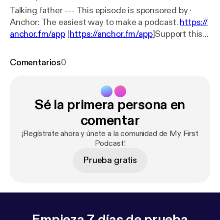
Talking father --- This episode is sponsored by ·
Anchor: The easiest way to make a podcast.
https://
anchor.fm/app
[
https://anchor.fm/app
]Support this
podcast:
https://anchor.fm/netsua/support
[
https://a
nchor.fm/netsua/support
]
Comentarios
0
Sé la primera persona en
comentar
¡Regístrate ahora y únete a la comunidad de My First
Podcast!
Prueba gratis
Empieza 7 días de prueba