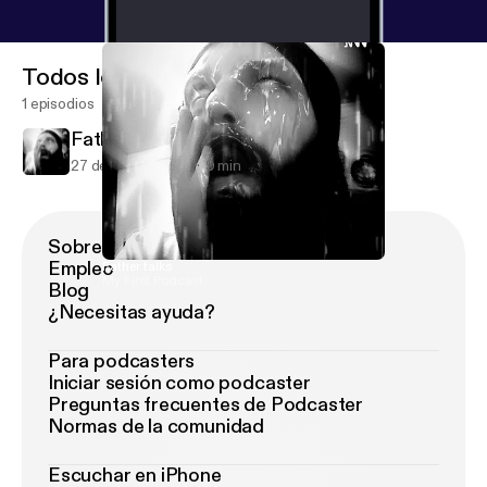
Todos los episodios
1 episodios
Father talks
27 de ene de 2021
9 min
Sobre Podimo
Empleo
Father talks
My First Podcast
Blog
¿Necesitas ayuda?
Para podcasters
Iniciar sesión como podcaster
Preguntas frecuentes de Podcaster
Normas de la comunidad
Escuchar en iPhone