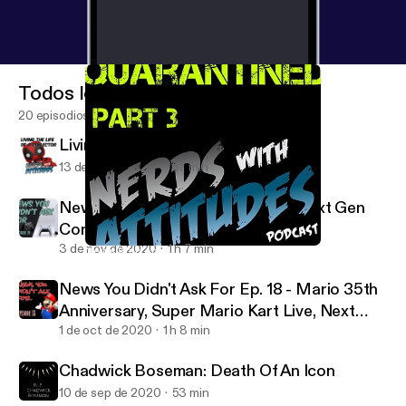
Todos los episodios
20 episodios
Living the Life of a Collector
13 de nov de 2020
57 min
News You Didn't Ask For Ep. 19 - Next Gen
Console Wars.
3 de nov de 2020
1 h 7 min
Nerds With Attitudes - Quarantined part 3
Nerds With Attitudes Podcast
News You Didn't Ask For Ep. 18 - Mario 35th
Anniversary, Super Mario Kart Live, Next
Gen systems
1 de oct de 2020
1 h 8 min
Chadwick Boseman: Death Of An Icon
10 de sep de 2020
53 min