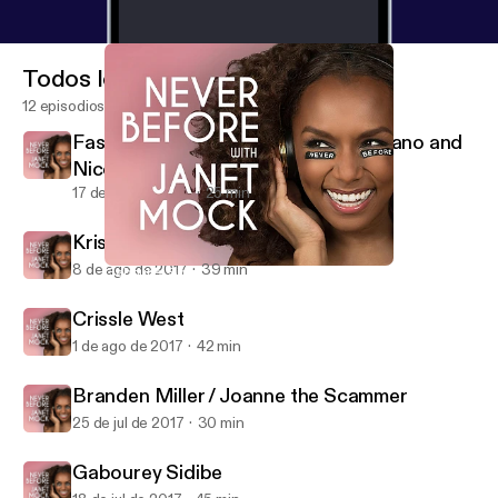
Todos los episodios
12 episodios
Fashion Week Special: Christian Siriano and
Nicolette Mason
17 de sep de 2017
25 min
Kris Jenner
8 de ago de 2017
39 min
Gabourey Sidibe
Never Before with Janet Mock
Crissle West
1 de ago de 2017
42 min
Branden Miller / Joanne the Scammer
25 de jul de 2017
30 min
Gabourey Sidibe