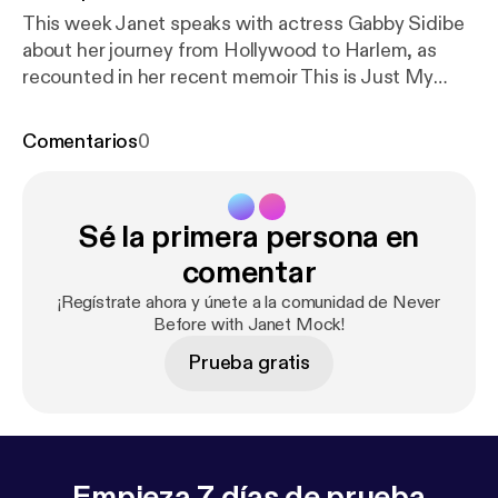
This week Janet speaks with actress Gabby Sidibe
about her journey from Hollywood to Harlem, as
recounted in her recent memoir This is Just My
Face: Try Not to Stare. They delve into body
confidence, class transition, and that time she
Comentarios
0
skipped school for an audition that landed her a
breakout role and an Academy Award nomination.
Learn more about your ad choices. Visit
Sé la primera persona en
podcastchoices.com/adchoices [
https://podcastch
oices.com/adchoices
]
comentar
¡Regístrate ahora y únete a la comunidad de Never
Before with Janet Mock!
Prueba gratis
Empieza 7 días de prueba