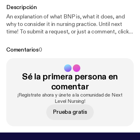
Descripción
An explanation of what BNP is, what it does, and
why to consider it in nursing practice. Until next
time! To submit a request, or just a comment, click
here [
https://docs.google.com/forms/d/1yk08XnK_
gLsnFyE9YdOgVPeNbselMDkaDRKbCrhg5hc/edi
Comentarios
0
t?usp=sharing
] Resources:
https://www.cvphysiolo
gy.com/Blood%20Pressure/BP017
https://heart.bm
j.com/content/102/17/1342
Sé la primera persona en
comentar
¡Regístrate ahora y únete a la comunidad de Next
Level Nursing!
Prueba gratis