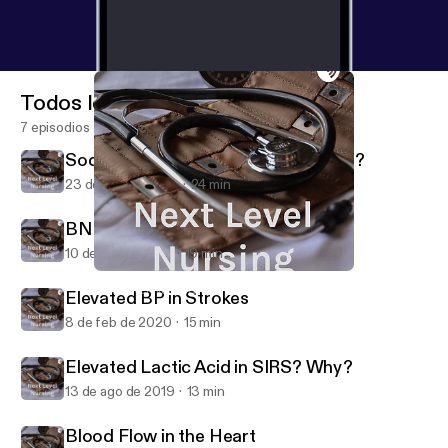
Todos los episodios
7 episodios
Sodium Bicarbonate: Fluff or Buffer?
23 de feb de 2022
24 min
BNP: Indications of the Indicator
10 de feb de 2021
19 min
BNP: Indications of the Indicator
Next Level Nursing
Elevated BP in Strokes
8 de feb de 2020
15 min
Elevated Lactic Acid in SIRS? Why?
13 de ago de 2019
13 min
Blood Flow in the Heart