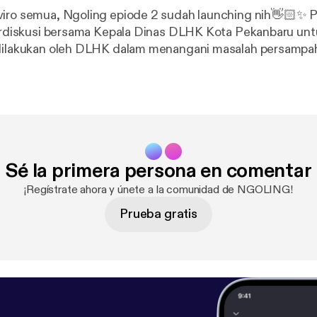
o semua, Ngoling epiode 2 sudah launching nih👋🏻✨ Pada episode
berdiskusi bersama Kepala Dinas DLHK Kota Pekanbaru un
 dilakukan oleh DLHK dalam menangani masalah persampah
juga membahas seputar isu lingkungan di Kota Pekanbaru,
lahan limbah B3, pencemaran air, pencemaran udara sert
Dinas DLHK Kota Pekanbaru Stay tune for more episode ya teman E
Sé la primera persona en comentar
¡Regístrate ahora y únete a la comunidad de NGOLING!
Prueba gratis