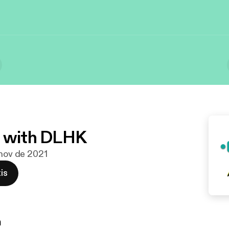
g with DLHK
 nov de 2021
is
n