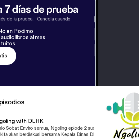
 7 días de prueba
s de la prueba.
·
Cancela cuando
lo en Podimo
audiolibros al mes
tuitos
tis
pisodios
goling with DLHK
lo Sobat Enviro semua, Ngoling epiode 2 sudah launching nih👋🏻✨ Pada epis
i kita akan berdiskusi bersama Kepala Dinas DLHK Kota Pekanbaru 