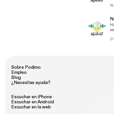
me
18
pe
Pe
serta 
N
Lub
Ha
En
sek
Ng
21
ya
(H
bi
ep
Sobre Podimo
Empleo
Blog
¿Necesitas ayuda?
Escuchar en iPhone
Escuchar en Android
Escuchar en la web