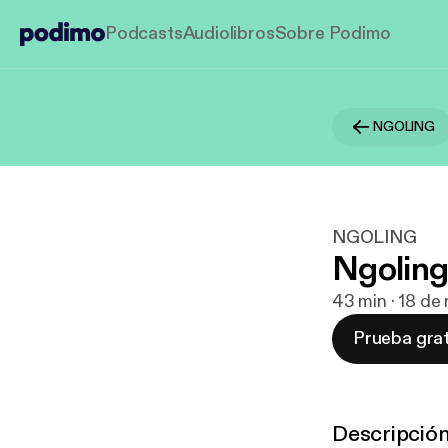
Podcasts
Audiolibros
Sobre Podimo
NGOLING
NGOLING
Ngolin
43 min · 18 de
Prueba grat
Descripció