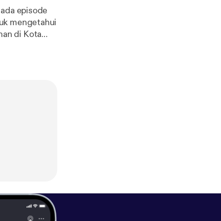
tuk mengetahui
an di Kota
 baik itu
a pengolahan
nviro🙌🏻