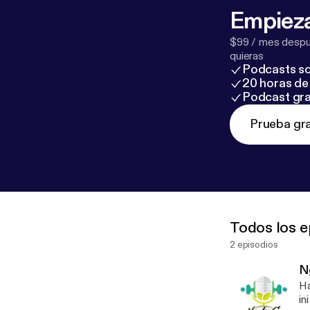
Empieza
$99 / mes despué
quieras
Podcasts so
20 horas de 
Podcast gra
Prueba gra
Todos los e
2 episodios
N
Ha
in