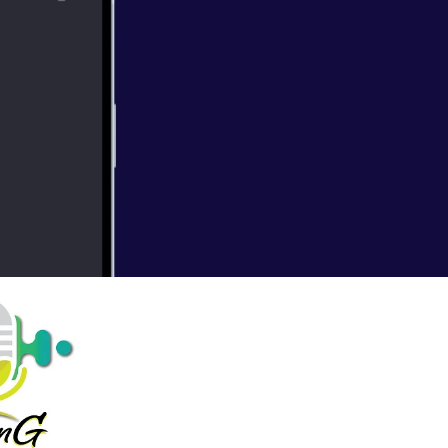
ode
untuk