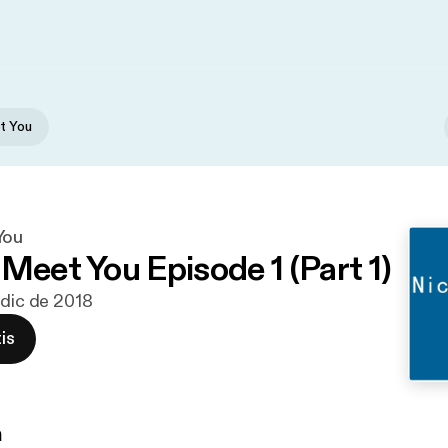
t You
You
Meet You Episode 1 (Part 1)
 dic de 2018
is
n