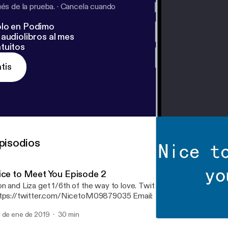
s de la prueba.
·
Cancela cuando
lo en Podimo
audiolibros al mes
tuitos
tis
pisodios
ice to Meet You Episode 2
n and Liza get 1/6th of the way to love. Twitter:
tps://twitter.com/NicetoM09879035 Email: nicetomeetyoupodc
 de ene de 2019
30 min
Nice To Meet You Episode 1