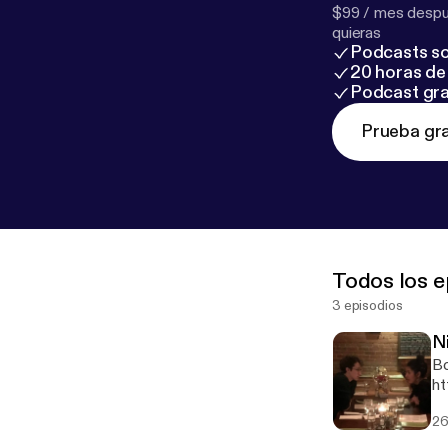
$99 / mes despué
quieras
Podcasts so
20 horas de 
Podcast gra
Prueba gra
Todos los e
3 episodios
N
Bo
ht
26