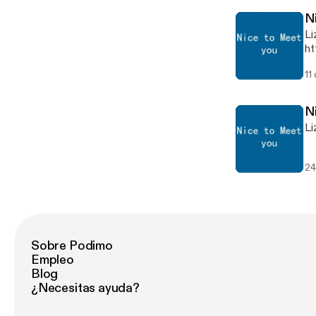
N
Liz
ht
11
N
Li
24
Sobre Podimo
Empleo
Blog
¿Necesitas ayuda?