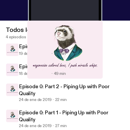
Todos los episodios
4 episodios
Episode 1: Sides and All
19 de feb de 2019
37 min
Episode 1: Return of the Sauce
18 de feb de 2019
49 min
Episode 0: Part 1 - Piping Up with Poor Quality
No Soap Radio
Episode 0: Part 2 - Piping Up with Poor
Quality
24 de ene de 2019
22 min
Episode 0: Part 1 - Piping Up with Poor
Quality
24 de ene de 2019
27 min