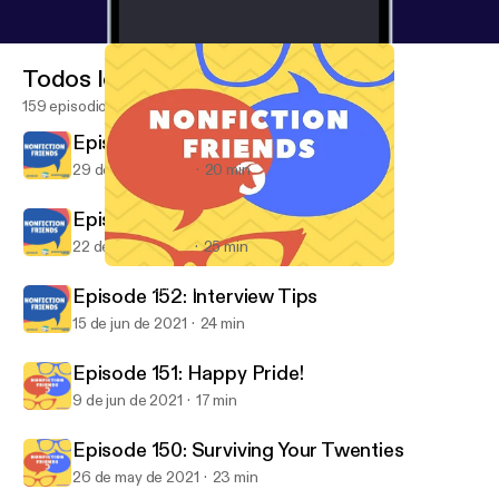
Todos los episodios
159 episodios
Episode 154: A Nonfiction Farewell
29 de jun de 2021
20 min
Episode 153: Beach Vibes
22 de jun de 2021
25 min
Episode 151: Happy Pride!
Nonfiction Friends
Episode 152: Interview Tips
15 de jun de 2021
24 min
Episode 151: Happy Pride!
9 de jun de 2021
17 min
Episode 150: Surviving Your Twenties
26 de may de 2021
23 min