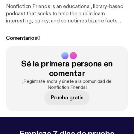
Nonfiction Friends is an educational, library-based
podcast that seeks to help the public learn
interesting, quirky, and sometimes bizarre facts
that can be found in the nonfiction section of their
local library. This week, Josh and Rebecca are
Comentarios
0
celebrating Pride Month and discussing the
meanings behind some of the iconic flags. Check us
out online:
http://www.osceolalibrary.org/
Twitter:
Sé la primera persona en
@NFFriendscast Facebook:
@OsceolaLibrarySystem Instagram: @osceolalibrary
comentar
Music credit: "Digital Lemonade" Kevin MacLeod
¡Regístrate ahora y únete a la comunidad de
(incompetech.com) Licensed under Creative
Nonfiction Friends!
Commons: By Attribution 3.0 License
Prueba gratis
creativecommons.org/licenses/by/3.0
Empieza 7 días de prueba