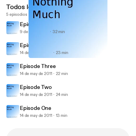
Todos los episodios
5 episodios
Episode Five
9 de jun de 2011
32 min
Episode Four
14 de may de 2011
23 min
Episode Four
Nothing Much
Episode Three
14 de may de 2011
22 min
Episode Two
14 de may de 2011
24 min
Episode One
14 de may de 2011
13 min