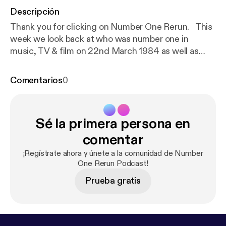
Descripción
Thank you for clicking on Number One Rerun. This
week we look back at who was number one in
music, TV & film on 22nd March 1984 as well as
chatting about other bits & pieces from on that day.
Send us a date to cover in a future episode
Comentarios
0
via twitter, instagram, faceboook, youtube or email
us numberonererun@hotmail.com Carla can also be
found with her other middle class friend on Theme
Sé la primera persona en
Park Films podcast Our artwork was provided by
Stacey of Run With Me On This & Rough Giraffe
comentar
Podcast
¡Regístrate ahora y únete a la comunidad de Number
One Rerun Podcast!
Prueba gratis