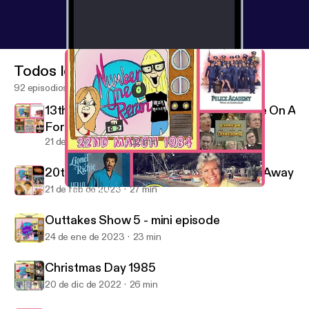
Todos los episodios
92 episodios
13th February 1987 - Finally It’s Sausage On A
Fork Time
21 de mar de 2023
32 min
20th October 1984 - Dance Your Cares Away
21 de feb de 2023
27 min
22nd March 1984 - Hello, Is It Us You’re Looking For?
Number One Rerun Podcast
Outtakes Show 5 - mini episode
24 de ene de 2023
23 min
Christmas Day 1985
20 de dic de 2022
26 min