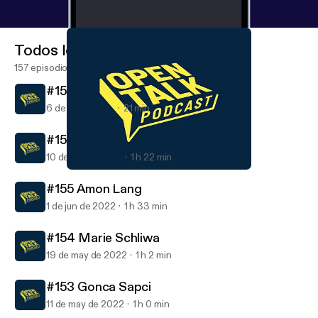
Todos los episodios
157 episodios
#157 Schlafen
6 de jul de 2022
21 min
#156 Damla Yilmaz
10 de jun de 2022
1 h 22 min
#157 Schlafen
Open Talk Podcast
#155 Amon Lang
1 de jun de 2022
1 h 33 min
#154 Marie Schliwa
19 de may de 2022
1 h 2 min
#153 Gonca Sapci
11 de may de 2022
1 h 0 min