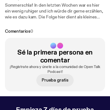
Sommerschlaf In den letzten Wochen war es hier
ein wenig ruhiger und ich würde dir gerne erzählen,
wie es dazu kam. Die Folge hier dient als kleines
Update aus meinem Leben. In Liebe, Fabio ALLES
RUND UM DEN PODCAST: Instagram:
Comentarios
0
@opentalkpodcast [
https://www.instagram.com/op
entalkpodcast/
] Email: mail@opentalkpodcast.de
[mail@opentalkpodcast.com] Website:
Sé la primera persona en
opentalkpodcast.de [
https://www.opentalkpodcast.
de
]
comentar
¡Regístrate ahora y únete a la comunidad de Open Talk
Podcast!
Prueba gratis
Empieza 7 días de prueba