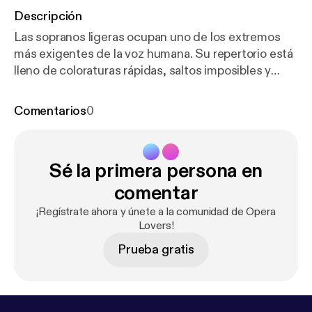
Descripción
Las sopranos ligeras ocupan uno de los extremos
más exigentes de la voz humana. Su repertorio está
lleno de coloraturas rápidas, saltos imposibles y
sobreagudos que pueden llegar más allá de lo que la
mayoría de las voces puede producir.También
Comentarios
0
veremos ejemplos de arias y personajes que llevaron
este tipo de voz al límite: desde el barroco y Mozart
hasta el bel canto de Rossini, Bellini y Donizetti,
Sé la primera persona en
donde la agilidad y la altura del registro se
convirtieron en una auténtica competencia vocal.
comentar
¡Regístrate ahora y únete a la comunidad de Opera
Lovers!
Prueba gratis