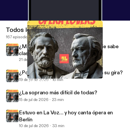
Todos los episodios
167 episodios
¿Mezzo o soprano? La voz que nadie sabe
clasificar
21 de jul de 2026
24 min
¿Por qué Javier Camarena la invitó a su gira?
19 de jul de 2026
16 min
Las sopranos de las notas imposibles
Opera Lovers
¿La soprano más difícil de todas?
15 de jul de 2026
23 min
Estuvo en La Voz… y hoy canta ópera en
Berlín
10 de jul de 2026
33 min