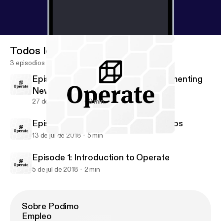
Todos los episodios
3 episodios
Episode 3: Design Systems & Implementing
New Workflows
27 de jul de 2018
9 min
Episode 2: Introduction to DesignOps
13 de jul de 2018
5 min
Episode 2: Introduction to DesignOps
Operate • Design Operations & Workflows
Episode 1: Introduction to Operate
5 de jul de 2018
2 min
Sobre Podimo
Empleo