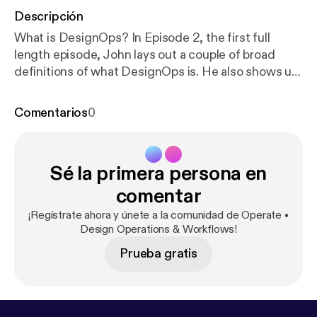
Descripción
What is DesignOps? In Episode 2, the first full
length episode, John lays out a couple of broad
definitions of what DesignOps is. He also shows us
the connections that DesignOps has with
freelancers and everyone in between. This episode
Comentarios
0
is the foundation of what this podcast will be about.
That is, how to organize your design operations
whether you are in a large organization or going
Sé la primera persona en
solo. Send in your questions via the Anchor app
which can be downloaded at
https://anchor.fm
or
comentar
you can message John on Twitter at
https://twitter.
¡Regístrate ahora y únete a la comunidad de Operate •
com/jhnwlsn
. --- Support this podcast:
https://anch
Design Operations & Workflows!
or.fm/operate/support
[
https://anchor.fm/operate/su
Prueba gratis
pport
]