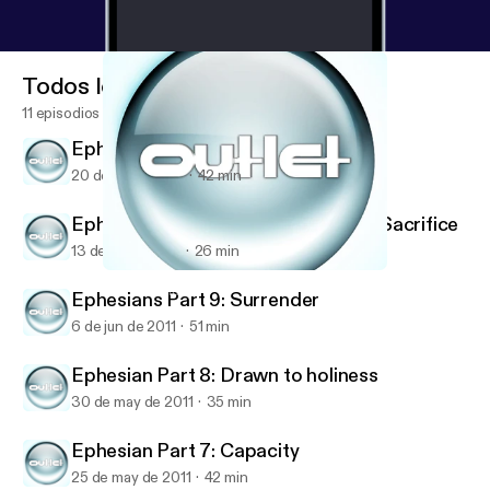
Todos los episodios
11 episodios
Ephesians Part 11: Suit Up
20 de jun de 2011
42 min
Ephesians Part 10: Submission and Sacrifice
13 de jun de 2011
26 min
Ephesian Part 8: Drawn to holiness
Outlet... Refuel
Ephesians Part 9: Surrender
6 de jun de 2011
51 min
Ephesian Part 8: Drawn to holiness
30 de may de 2011
35 min
Ephesian Part 7: Capacity
25 de may de 2011
42 min