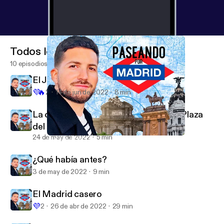
Todos los episodios
10 episodios
El Jardin de las delicias de El bosco
💜
🔥
2
14 de jun de 2022
8 min
La casa de las 7 chimeneas - Edificio Plaza
del rey
24 de may de 2022
5 min
La casa de las 7 chimeneas - Edificio Plaza del rey
Paseando por MADRID - Kikillo
¿Qué había antes?
3 de may de 2022
9 min
El Madrid casero
💜
2
26 de abr de 2022
29 min