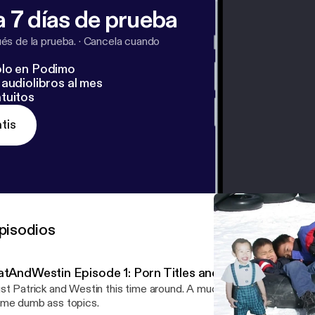
 7 días de prueba
s de la prueba.
·
Cancela cuando
lo en Podimo
audiolibros al mes
tuitos
tis
pisodios
atAndWestin Episode 1: Porn Titles and Rave Bridals
st Patrick and Westin this time around. A much more relaxed vibe, b
me dumb ass topics.