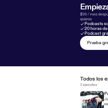
Empieza
$99 / mes despué
quieras
Podcasts so
20 horas de 
Podcast gra
Prueba gra
Todos los e
3 episodios
P
Ju
sa