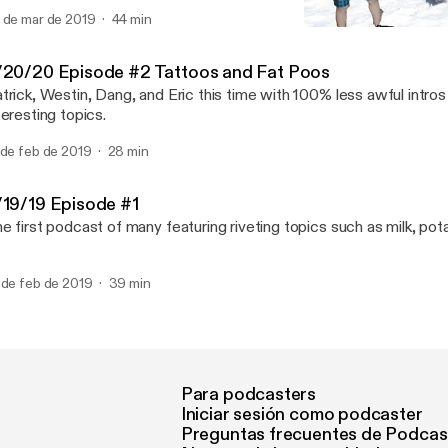
 de mar de 2019
44 min
2/20/20 Episode #2 Tatto
PatrickWestinDangAndEric
/20/20 Episode #2 Tattoos and Fat Poos
trick, Westin, Dang, and Eric this time with 100% less awful intr
teresting topics.
 de feb de 2019
28 min
/19/19 Episode #1
e first podcast of many featuring riveting topics such as milk, pot
 de feb de 2019
39 min
Para podcasters
Iniciar sesión como podcaster
Preguntas frecuentes de Podcas