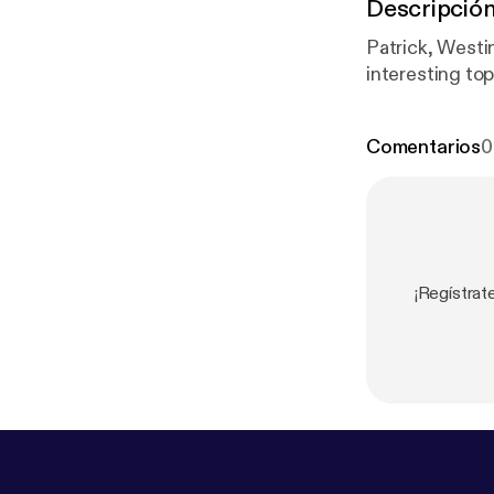
Descripció
Patrick, Westi
interesting top
Comentarios
0
¡Regístrat