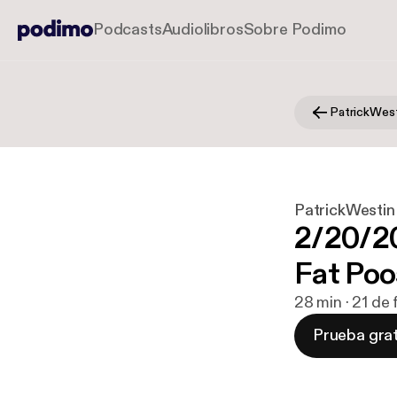
Podcasts
Audiolibros
Sobre Podimo
PatrickWestin
2/20/20
Fat Poo
28 min · 21 de
Prueba grat