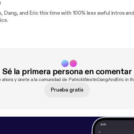
n
n, Dang, and Eric this time with 100% less awful intros 
ics.
Sé la primera persona en comentar
e ahora y únete a la comunidad de PatrickWestinDangAndEric in t
Prueba gratis