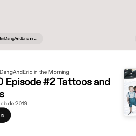
PatrickWestinDangAndEric in the Morning
DangAndEric in the Morning
 Episode #2 Tattoos and
s
 feb de 2019
is