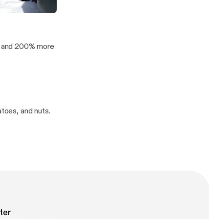
os and Fat Poos
 in the Morning
os and 200% more
atoes, and nuts.
ter