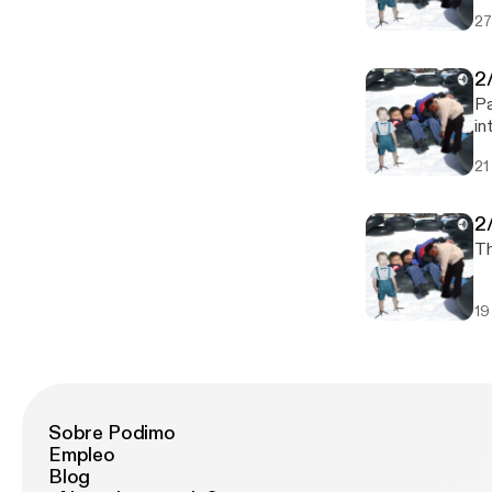
27
2
Pa
in
21
2
Th
19
Sobre Podimo
Empleo
Blog