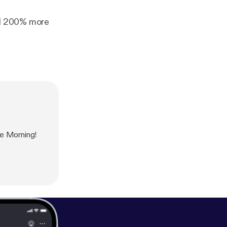
and 200% more
he Morning!