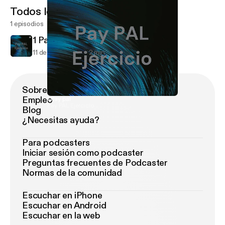
Todos los episodios
1 episodios
1 Pay pal
11 de jun de 2021
2 min
Sobre Podimo
Empleo
1 Pay pal
Pay PAL Ejercicio
Blog
¿Necesitas ayuda?
Para podcasters
Iniciar sesión como podcaster
Preguntas frecuentes de Podcaster
Normas de la comunidad
Escuchar en iPhone
Escuchar en Android
Escuchar en la web