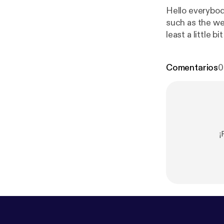
Hello everybod
such as the wea
least a little b
Comentarios
0
¡