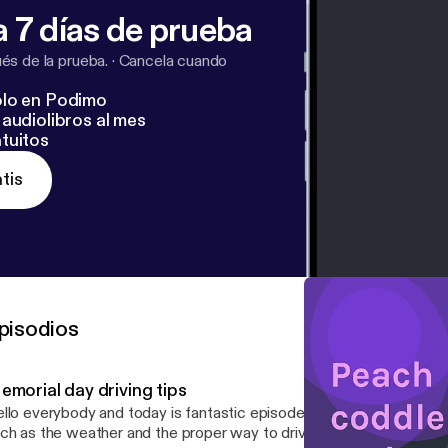
 7 días de prueba
s de la prueba.
·
Cancela cuando
lo en Podimo
audiolibros al mes
tuitos
tis
pisodios
emorial day driving tips
llo everybody and today is fantastic episode we go through a few
ch as the weather and the proper way to drive in various scenarios 