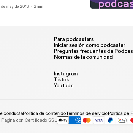
ast a little bit entertaining so to do it
 de may de 2018
2 min
Memorial day driving tips
Peach coddler podcast
Para podcasters
Iniciar sesión como podcaster
Preguntas frecuentes de Podcas
Normas de la comunidad
Instagram
Tiktok
Youtube
e conducta
Política de contenido
Términos de servicio
Política de 
Página con Certificado SSL