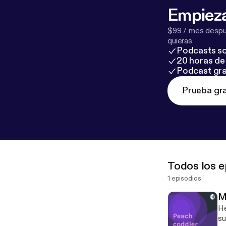
Empieza
$99 / mes despué
quieras
Podcasts so
20 horas de 
Podcast gra
Prueba gra
Todos los e
1 episodios
M
He
su