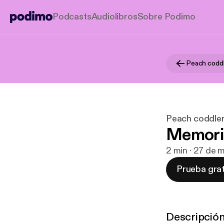
Podcasts
Audiolibros
Sobre Podimo
Peach coddl
Peach coddle
Memoria
2 min · 27 de 
Prueba grat
Descripció