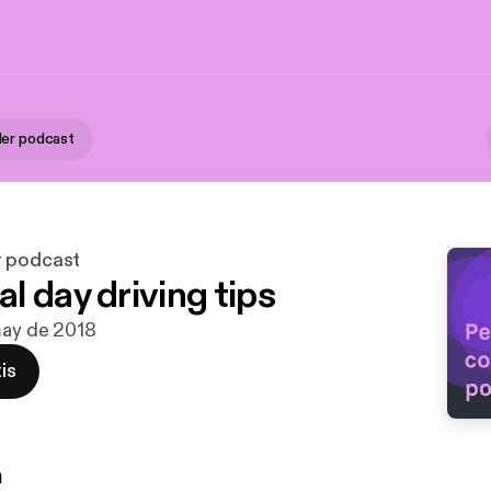
er podcast
r podcast
l day driving tips
may de 2018
is
n