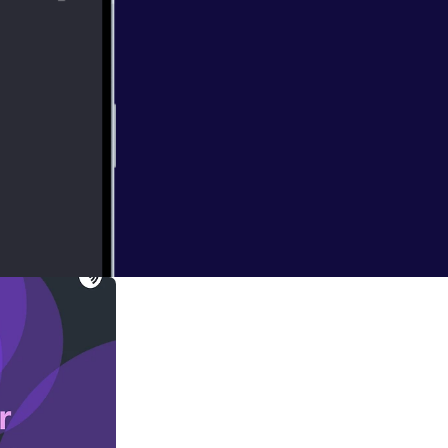
 different topic
it’s sure to be at