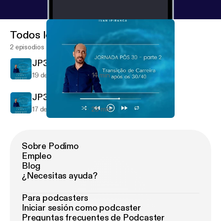
Todos los episodios
2 episodios
JP30 Live 1 Parte 2
19 de ago de 2021
14 min
JP30 Live 1 Parte 1
17 de ago de 2021
20 min
JP30 Live 1 Parte 2
PlenaMente
Sobre Podimo
Empleo
Blog
¿Necesitas ayuda?
Para podcasters
Iniciar sesión como podcaster
Preguntas frecuentes de Podcaster