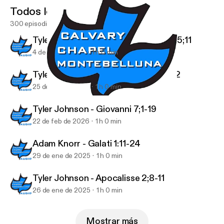
Todos los episodios
300 episodios
Tyler Johnson - 1 Tessalonicesi 4;13-5;11
4 de mar de 2026
1 h 0 min
Tyler Johnson - 1 Tessalonicesi 4;1-12
25 de feb de 2026
1 h 0 min
Tyler Johnson - Luca 2:1-20
Podcast Audio
Tyler Johnson - Giovanni 7;1-19
22 de feb de 2026
1 h 0 min
Adam Knorr - Galati 1:11-24
29 de ene de 2025
1 h 0 min
Tyler Johnson - Apocalisse 2;8-11
26 de ene de 2025
1 h 0 min
Mostrar más