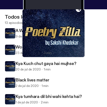
Todos los episodios
13 episodios
A World of Imagination
9 de ago de 2020
1 min
Woh pehli mulaqat
23 de jul de 2020
3 min
A World of Imagination
Poetry Zilla
Kya Kuch chut gaya hai mujhse?
20 de jul de 2020
1 min
Black lives matter
2 de jul de 2020
1 min
Kya tumhara dil bhi wahi kehta hai?
1 de jul de 2020
2 min