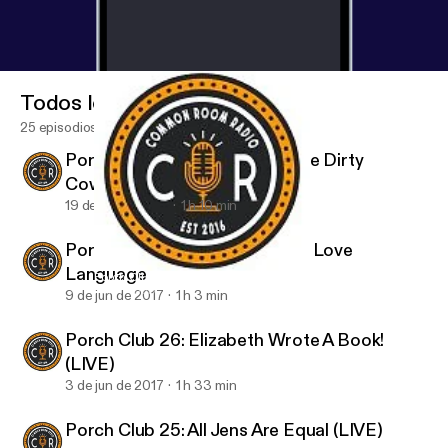
Todos los episodios
25 episodios
Porch Club 28: The Last Of The Dirty
Cowboys
19 de jun de 2017
1 h 10 min
Porch Club 27: Bathtime is My Love
Language
Porch Club 24: Umbrella in a Sh*tstorm
Porch Club
9 de jun de 2017
1 h 3 min
Porch Club 26: Elizabeth Wrote A Book!
(LIVE)
3 de jun de 2017
1 h 33 min
Porch Club 25: All Jens Are Equal (LIVE)