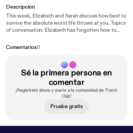
Descripción
This week, Elizabeth and Sarah discuss how best to
survive the absolute worst life throws at you. Topics
of conversation: Elizabeth has forgotten how to
shower, a GJ Corban naming competition, Sarah
makes a moniker mistake, strowborry body botter,
Comentarios
0
and seriously, you guys, hand-written cards are
important. Support us on Patreon! [
http://patreon.co
m/commonroomradio
] Music: “Princess” by Josh
Sé la primera persona en
Woodward [
http://joshwoodward.com
]
comentar
¡Regístrate ahora y únete a la comunidad de Porch
Club!
Prueba gratis