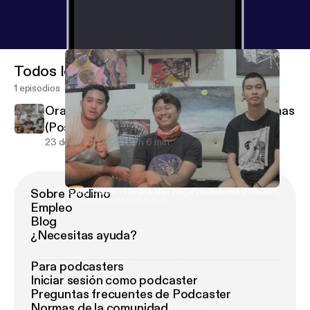
Todos los episodios
1 episodios
Orang Dalem - tembok dan pager puskesmas
(Posked 1)
23 de mar de 2020
1 h 6 min
Sobre Podimo
Orang Dalem - tembok dan pager puskesmas (Posked 1)
POSKED (ORANG DALAM)
Empleo
Blog
¿Necesitas ayuda?
Para podcasters
Iniciar sesión como podcaster
Preguntas frecuentes de Podcaster
Normas de la comunidad