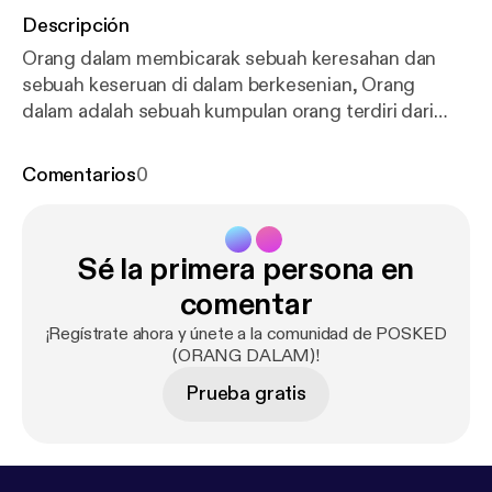
Descripción
Orang dalam membicarak sebuah keresahan dan
sebuah keseruan di dalam berkesenian, Orang
dalam adalah sebuah kumpulan orang terdiri dari
Bhasma ,Wahyu (keling) dan Acp saling berkarya
bersama , kita saling membantu untuk berkarya ,ini
Comentarios
0
adalah obrolan ngalor ngidul di studio lukis bhasma
(Posked Pertama Kita )
Sé la primera persona en
comentar
¡Regístrate ahora y únete a la comunidad de POSKED
(ORANG DALAM)!
Prueba gratis