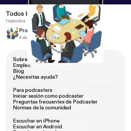
Todos los episodios
1 episodios
Producto integrador podcast
9 de jun de 2021
58 s
Sobre Podimo
Empleo
Producto integrador podcast
Producto Integrador Podcast
Blog
¿Necesitas ayuda?
Para podcasters
Iniciar sesión como podcaster
Preguntas frecuentes de Podcaster
Normas de la comunidad
Escuchar en iPhone
Escuchar en Android