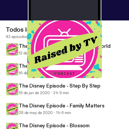
Todos los episodios
43 episodios
The Disney Episode - Boy Meets World
12 de ago de 2020
59 min
The Disney Episode - Roseanne
16 de jul de 2020
56 min
The Disney Episode - Boy Meets World
Raised By TV Podcast
The Disney Episode - Step By Step
19 de jun de 2020
2 h 9 min
The Disney Episode - Family Matters
28 de may de 2020
1 h 6 min
The Disney Episode - Blossom