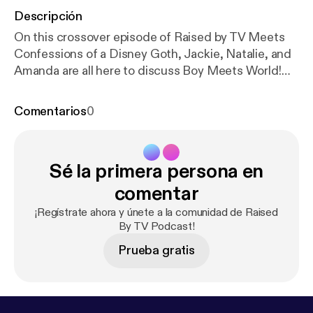
Descripción
On this crossover episode of Raised by TV Meets
Confessions of a Disney Goth, Jackie, Natalie, and
Amanda are all here to discuss Boy Meets World!
Where the heck are they? Is that really at the Living
Seas Pavilion? We struggle to answer these
Comentarios
0
questions and more, listen now! Follow us on
Instagram @disneygothpod @rbtvpodcast Email us
at: disneygothpod@@gmail.com
Sé la primera persona en
rbtvpodcast@gmail.com Please rate, review, and
subscribe!
comentar
¡Regístrate ahora y únete a la comunidad de Raised
By TV Podcast!
Prueba gratis