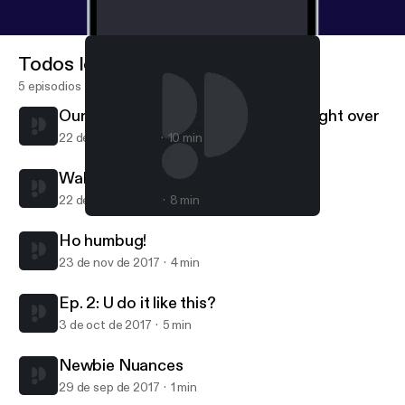
Todos los episodios
5 episodios
Our week's busiest day ... skimmed right over
22 de abr de 2018
10 min
Waking up for the year
22 de feb de 2018
8 min
Waking up for the year
Random-ass City
Ho humbug!
23 de nov de 2017
4 min
Ep. 2: U do it like this?
3 de oct de 2017
5 min
Newbie Nuances
29 de sep de 2017
1 min