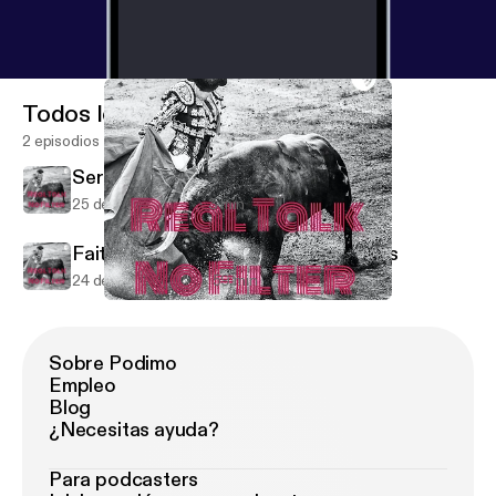
Todos los episodios
2 episodios
Serena Favorite Things
25 de sep de 2021
3 min
Faith during COVID and other topics
24 de ago de 2020
59 min
Faith during COVID and other topics
Real Talk No Filter
Sobre Podimo
Empleo
Blog
¿Necesitas ayuda?
Para podcasters