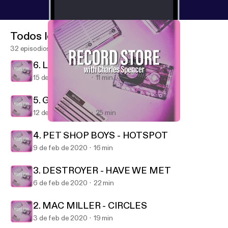
Todos los episodios
32 episodios
6. LA ROUX - SUPERVISION
15 de feb de 2020
11 min
5. GREEN DAY - FATHER OF ALL...
12 de feb de 2020
25 min
3. DESTROYER - HAVE WE MET
Record Store
4. PET SHOP BOYS - HOTSPOT
9 de feb de 2020
16 min
3. DESTROYER - HAVE WE MET
6 de feb de 2020
22 min
2. MAC MILLER - CIRCLES
3 de feb de 2020
19 min