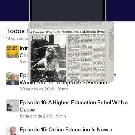
Todos los episodios
18 episodios
Introducing College Matters from The
Chronicle
5 de sep de 2024
1 min
Episode 17: If You Had $45 Billion, What
Would You Do to Improve Education?
Episode 16: A Higher-Education Rebel With a Cause
ReLearning Podcast
30 de nov de 2016
21 min
Episode 16: A Higher-Education Rebel With a
Cause
19 de oct de 2016
9 min
Episode 15: Online Education Is Now a