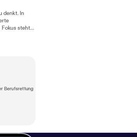
denkt. In
erte
m Fokus steht
iche
e Management
er Berufsrettung
ps://www.divi.d
alen
167-4
] *