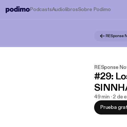
Podcasts
Audiolibros
Sobre Podimo
RESponse Notf
#29: Lo
SINNHA
49 min · 2 de 
Prueba grat