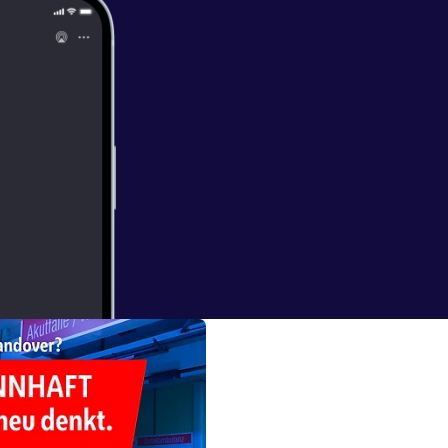
ringer.com/arti
INNHAFT [
http
 Online-
ps://notfall-ca
/
] 🎙️ Podcast
 Produktion:
dizin.