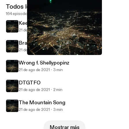
Todos los episodios
164 episodios
Keep Your Hands To Yourself
21 de ago de 2021
2 min
Brain Chemicals
21 de ago de 2021
1 min
DTGTFO
RevEx Podcasts
Wrong f. Shellypopinz
21 de ago de 2021
3 min
DTGTFO
21 de ago de 2021
2 min
The Mountain Song
21 de ago de 2021
3 min
Mostrar más