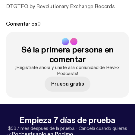
DTGTFO by Revolutionary Exchange Records
Comentarios
0
Sé la primera persona en
comentar
¡Regístrate ahora y únete a la comunidad de RevEx
Podcasts!
Prueba gratis
Empieza 7 días de prueba
$99 / mes después de la prueba.
·
Cancela cuando quieras
Podcasts solo en Podimo