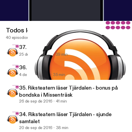
Todos los episodios
40 episodios
37. Riksteatern läser Maken - andra samtalet
25 de sep de 2017
39 min
36. Riksteatern läser Maken - första samtalet
4 de sep de 2017
35 min
35. Riksteatern läser Tjärdalen - bonus på bondska i Missenträsk
Riksteaterns föreningspodd
35. Riksteatern läser Tjärdalen - bonus på
bondska i Missenträsk
26 de sep de 2016
41 min
34. Riksteatern läser Tjärdalen - sjunde
samtalet
20 de sep de 2016
38 min