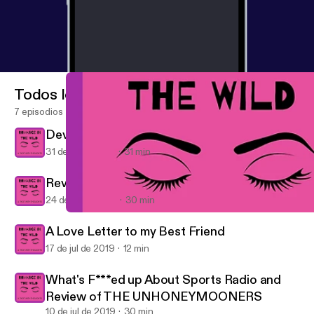
Todos los episodios
7 episodios
Devil in Winter Part 2
31 de jul de 2019
31 min
Review Part 1: The Devil in Winter
24 de jul de 2019
30 min
What's F***ed up About Sports Radio and Review of THE U
Romance in the Wild: A Thot with Thoughts
A Love Letter to my Best Friend
17 de jul de 2019
12 min
What's F***ed up About Sports Radio and
Review of THE UNHONEYMOONERS
10 de jul de 2019
30 min