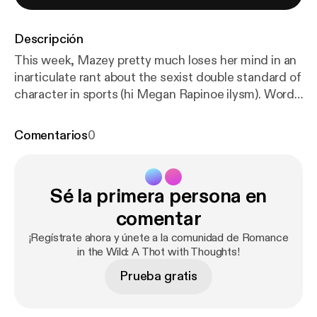
Descripción
This week, Mazey pretty much loses her mind in an
inarticulate rant about the sexist double standard of
character in sports (hi Megan Rapinoe ilysm). Words
are said. Only half of them make sense. It's a rage
filled mess. Enjoy. CW: discusses domestic violence
Comentarios
0
Mazey finally starts talking about books at the 15:25
where she reviews The Unhoneymooners by
Christina Lauren! --- Send in a voice message:
http
Sé la primera persona en
s://anchor.fm/mazey-laurence/message
comentar
¡Regístrate ahora y únete a la comunidad de Romance
in the Wild: A Thot with Thoughts!
Prueba gratis