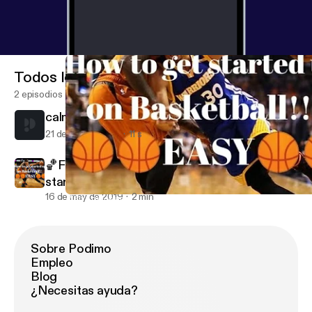
Todos los episodios
2 episodios
calm
21 de sep de 2021
11 s
🏀Five quick and easy tips on how to get
started up on Basketball!🏀👌
16 de may de 2019
2 min
🏀Five quick and easy tips on how to get started up on Basketbal
Rosemary's podcasts
Sobre Podimo
Empleo
Blog
¿Necesitas ayuda?