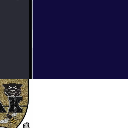
, Should Hov be
evolution as a