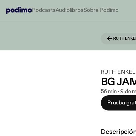
Podcasts
Audiolibros
Sobre Podimo
RUTH ENKEL
BG JA
56 min · 9 de 
Prueba grat
Descripció