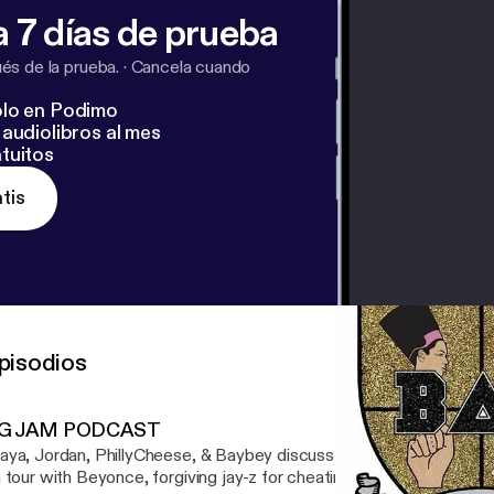
 7 días de prueba
s de la prueba.
·
Cancela cuando
lo en Podimo
audiolibros al mes
tuitos
tis
pisodios
G JAM PODCAST
ya, Jordan, PhillyCheese, & Baybey discuss Beyonce, Beychella
 tour with Beyonce, forgiving jay-z for cheating. And Bey's overall 