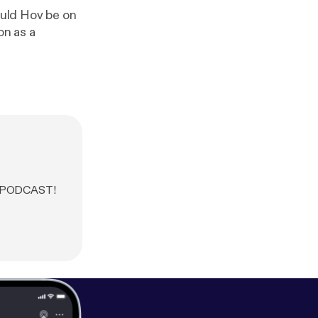
uld Hov be on
on as a
S PODCAST!