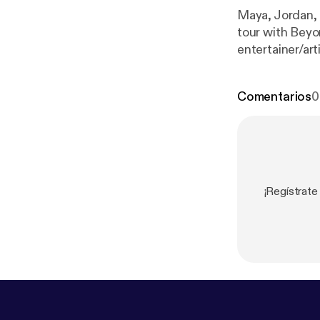
Maya, Jordan,
tour with Beyon
entertainer/ar
Comentarios
0
¡Regístra