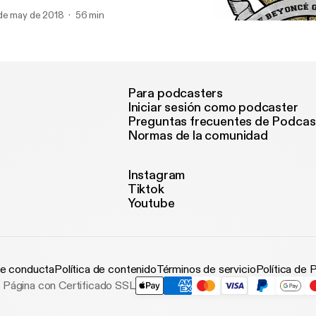
tertainer/artist. Also BG JAM Predictions
de may de 2018
56 min
BG JAM PODCAST
RUTH ENKEL PRODUCTI
Para podcasters
Iniciar sesión como podcaster
Preguntas frecuentes de Podcas
Normas de la comunidad
Instagram
Tiktok
Youtube
e conducta
Política de contenido
Términos de servicio
Política de 
Página con Certificado SSL