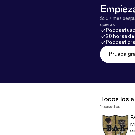
Empieza
$99 / mes despué
quieras
Podcasts so
20 horas de 
Podcast gra
Prueba gra
Todos los e
1 episodios
B
Ma
on