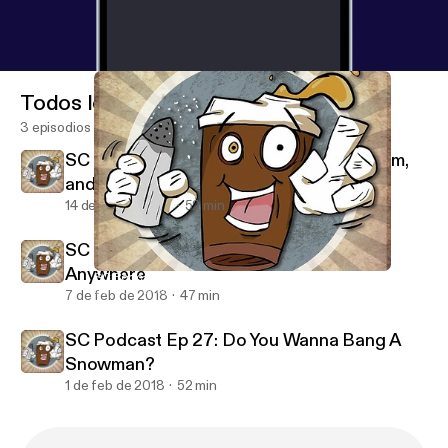
Todos los episodios
3 episodios
SC Podcast Ep 29: Turning 30, Minimalism,
and Dreams
14 de feb de 2018
52 min
SC Podcast Ep 28: If You Could Live
Anywhere
SC Podcast Ep 27: Do You Wanna Bang A Snowman?
Salted Coffee Podcast
7 de feb de 2018
47 min
SC Podcast Ep 27: Do You Wanna Bang A
Snowman?
1 de feb de 2018
52 min