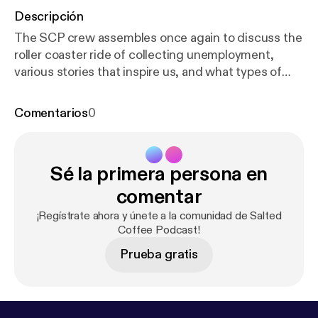
Descripción
The SCP crew assembles once again to discuss the
roller coaster ride of collecting unemployment,
various stories that inspire us, and what types of
super powers we would have if possible. Staring
Devon McCann, Paul Z., and Brian Koenig
Comentarios
0
Facebook:
https://www.facebook.com/saltedcoffee
podcast/
Youtube:
www.youtube.com/channel/UCtEfH-
Sé la primera persona en
3CDUVUio6TnSKTsfA Twitter:
twitter.com/SaltedCoffeePod Instagram:
comentar
instagram.com/saltedcoffeepodcast/ Email:
¡Regístrate ahora y únete a la comunidad de Salted
saltedcoffeepodcast@gmail.com
Coffee Podcast!
Prueba gratis