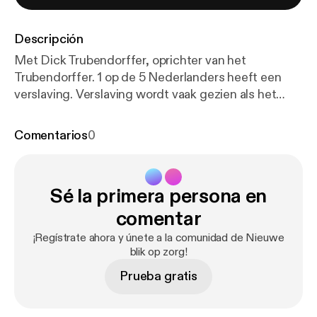
Descripción
Met Dick Trubendorffer, oprichter van het
Trubendorffer. 1 op de 5 Nederlanders heeft een
verslaving. Verslaving wordt vaak gezien als het
probleem van een ander. Maar wat als het een
fenomeen is dat langzaamaan door de hele
Comentarios
0
samenleving heen trekt? In deze aflevering van
Nieuwe Blik op Zorg hoor je het verhaal van Dick
Trubendorffer: dertig jaar clean, twintig jaar geleden
Sé la primera persona en
oprichter van Trubendorffer. Hij vertelt hoe
zelfhulpgroepen, ambulante behandeling en een
comentar
uniek clubhuis in Amsterdam bijdragen aan
¡Regístrate ahora y únete a la comunidad de Nieuwe
duurzaam herstel. En waarom zelfregie en
blik op zorg!
gemeenschap vaak effectiever zijn dan een
Prueba gratis
klinische opname. Reacties zijn van harte welkom
via denkmeemet@vgz.nl [denkmeemet@vgz.nl].