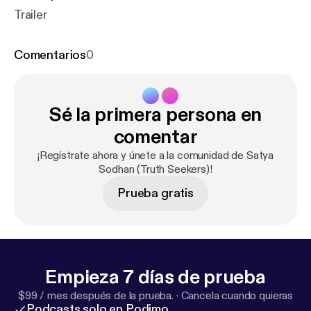
Trailer
Comentarios
0
Sé la primera persona en
comentar
¡Regístrate ahora y únete a la comunidad de Satya
Sodhan (Truth Seekers)!
Prueba gratis
Empieza 7 días de prueba
$99 / mes después de la prueba.
·
Cancela cuando quieras
Podcasts solo en Podimo