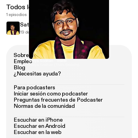
Todos los episodios
1 episodios
Satya Sodhan - Trailer
19 de ago de 2020
28 s
Sobre Podimo
Empleo
Satya Sodhan - Trailer
Satya Sodhan (Truth Seekers)
Blog
¿Necesitas ayuda?
Para podcasters
Iniciar sesión como podcaster
Preguntas frecuentes de Podcaster
Normas de la comunidad
Escuchar en iPhone
Escuchar en Android
Escuchar en la web