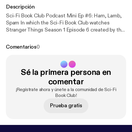
Descripción
Sci-Fi Book Club Podcast Mini Ep #6: Ham, Lamb,
Spam In which the Sci-Fi Book Club watches
Stranger Things Season 1 Episode 6 created by the
Duffer Brothers, 2016. The Baby Producers show
up to criticize the podcast, and Steve gets
Comentarios
0
unprecedented points awarded in Who's the Hero?
Sé la primera persona en
comentar
¡Regístrate ahora y únete a la comunidad de Sci-Fi
Book Club!
Prueba gratis