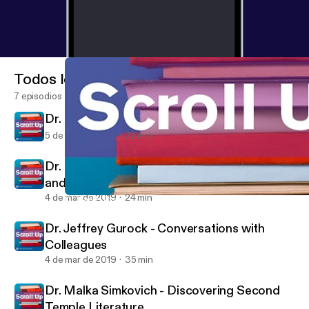
Todos los episodios
7 episodios
Dr. Michel Rosenfeld: The Conscience Wars
5 de mar de 2019
22 min
Dr. Daniel Rynhold - Nietzsche, Soloveitchik
and Contemporary Jewish Philosophy
4 de mar de 2019
24 min
Dr. Daniel Rynhold - Nietzsche, Soloveitchik and Contemporary 
Scroll Up
Dr. Jeffrey Gurock - Conversations with
Colleagues
4 de mar de 2019
35 min
Dr. Malka Simkovich - Discovering Second
Temple Literature