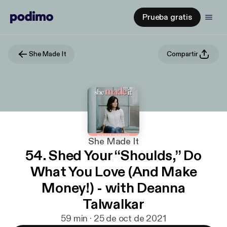
Prueba gratis
She Made It
Compartir
She Made It
54. Shed Your “Shoulds,” Do
What You Love (And Make
Money!) - with Deanna
Talwalkar
59 min · 25 de oct de 2021