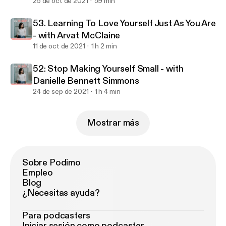
25 de oct de 2021
59 min
53. Learning To Love Yourself Just As You Are
- with Arvat McClaine
11 de oct de 2021
1 h 2 min
52: Stop Making Yourself Small - with
Danielle Bennett Simmons
24 de sep de 2021
1 h 4 min
Mostrar más
Sobre Podimo
Empleo
Blog
¿Necesitas ayuda?
Para podcasters
Iniciar sesión como podcaster