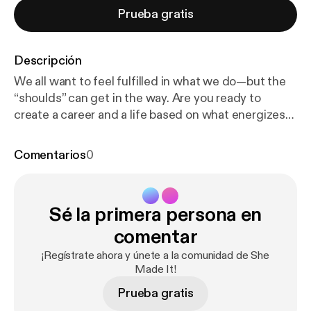
Prueba gratis
Descripción
We all want to feel fulfilled in what we do—but the
“shoulds” can get in the way. Are you ready to
create a career and a life based on what energizes
and excites you? In this episode, I’m interviewing
Deanna Talwalkar, the artist behind the Instagram
Comentarios
0
account Mirabelle Creations. Our conversation
sheds light on her transition from a misaligned
career to an entrepreneurial venture filled with joy.
Sé la primera persona en
We’re talking about following what you love, paying
attention, the Enneagram, growing on Instagram,
comentar
and staying authentic—all to create the best path
¡Regístrate ahora y únete a la comunidad de She
for YOU. Schedule a clarity call with Elle:
https://cale
Made It!
ndly.com/ellezimmerman/60min
Follow Elle on
Prueba gratis
Instagram: instagram.com/ellezimm Learn more