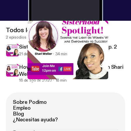
Todos los episodios
2 episodios
Sisterhood Spotligt w /LaNee Javet Ep. 2
21 de ago de 2020
34 min
How to Kiss Corporate Good-bye with Shari
Weller
18 de ago de 2020
18 min
How to Kiss Corporate Good-bye with Shari Weller
Sisterhood Spotlight
Sobre Podimo
Empleo
Blog
¿Necesitas ayuda?