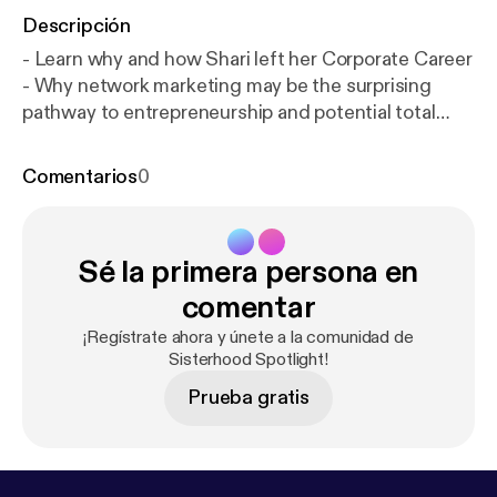
Descripción
- Learn why and how Shari left her Corporate Career
- Why network marketing may be the surprising
pathway to entrepreneurship and potential total
freedom (financial, time and personal). --- Support
this podcast:
https://anchor.fm/sisterhoodspotlight/
Comentarios
0
support
[
https://anchor.fm/sisterhoodspotlight/sup
port
]
Sé la primera persona en
comentar
¡Regístrate ahora y únete a la comunidad de
Sisterhood Spotlight!
Prueba gratis