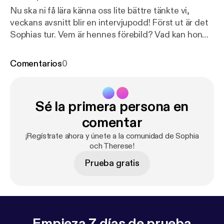
Nu ska ni få lära känna oss lite bättre tänkte vi,
veckans avsnitt blir en intervjupodd! Först ut är det
Sophias tur. Vem är hennes förebild? Vad kan hon
inte leva utan? In och lyssna för att få höra mer! See
acast.com/privacy [
https://acast.com/privacy
] for
Comentarios
0
privacy and opt-out information.
Sé la primera persona en
comentar
¡Regístrate ahora y únete a la comunidad de Sophia
och Therese!
Prueba gratis
Empieza 7 días de prueba