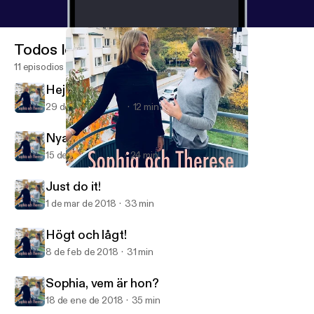
Todos los episodios
11 episodios
Hej så länge!
29 de mar de 2018
12 min
Nya tankar!
15 de mar de 2018
24 min
Sophia, vem är hon?
Sophia och Therese
Just do it!
1 de mar de 2018
33 min
Högt och lågt!
8 de feb de 2018
31 min
Sophia, vem är hon?
18 de ene de 2018
35 min