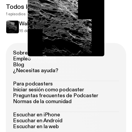
Todos los episodios
1 episodios
Waltz for Zacaria
16 de feb de 2018
3 min
Sobre Podimo
Empleo
Waltz for Zacaria
SPACELECTURES
Blog
¿Necesitas ayuda?
Para podcasters
Iniciar sesión como podcaster
Preguntas frecuentes de Podcaster
Normas de la comunidad
Escuchar en iPhone
Escuchar en Android
Escuchar en la web