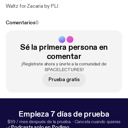
Waltz for Zacaria by PLI
Comentarios
0
Sé la primera persona en
comentar
¡Regístrate ahora y únete a la comunidad de
SPACELECTURES!
Prueba gratis
Empieza 7 días de prueba
$99 / mes después de la prueba.
·
Cancela cuando quieras
Podcasts solo en Podimo