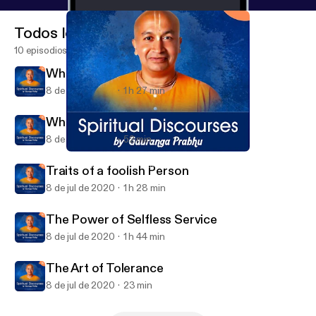
Todos los episodios
10 episodios
When Good Fortune Arises
8 de jul de 2020
1 h 27 min
Whats Next
8 de jul de 2020
52 min
When Good Fortune Arises
Spiritual Discourses by Gauranga Prabhu
Traits of a foolish Person
8 de jul de 2020
1 h 28 min
The Power of Selfless Service
8 de jul de 2020
1 h 44 min
The Art of Tolerance
8 de jul de 2020
23 min