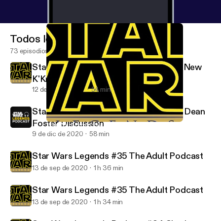
Todos los episodios
73 episodios
Star Wars Legends #37 Ahsoka is the New
K'Kruhk
12 de dic de 2020
54 min
Star Wars Legends Podcast #36 Alan Dean
Foster Discussion
Star Wars Legends #37 Ahsoka is the New K'Kruhk
Star Wars Legends Podcast
9 de dic de 2020
58 min
Star Wars Legends #35 The Adult Podcast
13 de sep de 2020
1 h 36 min
Star Wars Legends #35 The Adult Podcast
13 de sep de 2020
1 h 34 min